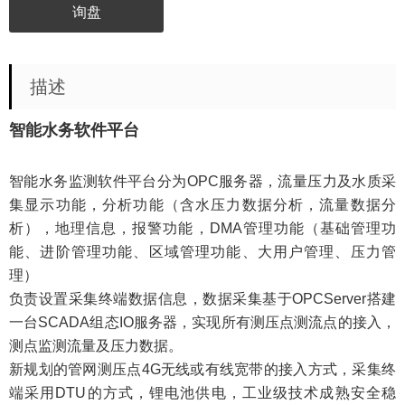
询盘
描述
智能水务软件平台
智能水务监测软件平台分为OPC服务器，流量压力及水质采
集显示功能，分析功能（含水压力数据分析，流量数据分
析），地理信息，报警功能，DMA管理功能（基础管理功
能、进阶管理功能、区域管理功能、大用户管理、压力管
理）
负责设置采集终端数据信息，数据采集基于OPCServer搭建
一台SCADA组态IO服务器，实现所有测压点测流点的接入，
测点监测流量及压力数据。
新规划的管网测压点4G无线或有线宽带的接入方式，采集终
端采用DTU的方式，锂电池供电，工业级技术成熟安全稳