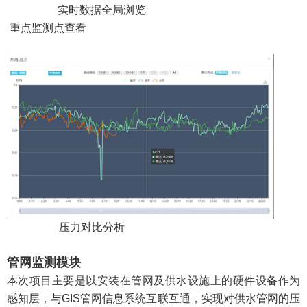
实时数据全局浏览
重点监测点查看
压力对比分析
管网监测模块
本次项目主要是以安装在管网及供水设施上的硬件设备作为
感知层，与GIS管网信息系统互联互通，实现对供水管网的压