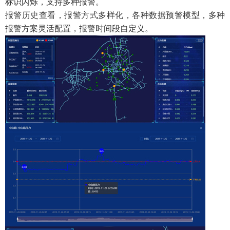
标识闪烁，支持多种报警。
报警历史查看，报警方式多样化，各种数据预警模型，多种
报警方案灵活配置，报警时间段自定义。