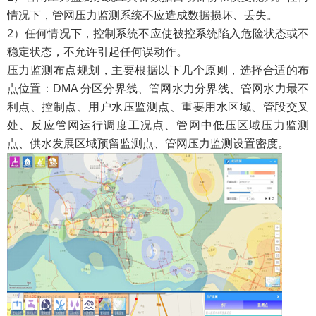
情况下，管网压力监测系统不应造成数据损坏、丢失。
2）任何情况下，控制系统不应使被控系统陷入危险状态或不
稳定状态，不允许引起任何误动作。
压力监测布点规划，主要根据以下几个原则，选择合适的布
点位置：DMA 分区分界线、管网水力分界线、管网水力最不
利点、控制点、用户水压监测点、重要用水区域、管段交叉
处、反应管网运行调度工况点、管网中低压区域压力监测
点、供水发展区域预留监测点、管网压力监测设置密度。