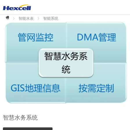
首
页
智能水表
智能系统
智慧水务系统