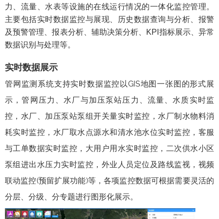
力、流量、水表等设施的在线运行情况的一体化监控管理。
主要包括实时数据监控与展现、历史数据查询与分析、报警
及预警管理、报表分析、辅助决策分析、KPI指标展示、异常
数据识别与处理等。
实时数据展示
管网监测系统支持实时数据监控以GIS地图一张图的形式展
示，管网压力、水厂与加压泵站压力、流量、水质实时监
控，水厂、加压泵站泵组开关量实时监控，水厂制水物料消
耗实时监控，水厂取水点源水和清水池水位实时监控，客服
与工单数据实时监控，大用户用水实时监控，二次供水小区
泵组进出水压力实时监控，外业人员定位及路线监视，视频
联动监控(预留扩展功能)等，各项监控数据可根据需要灵活的
分层、分级、分专题进行图形化展示。