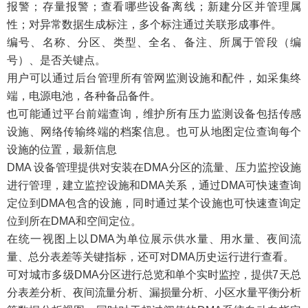
报警；存量报警；查看哪些设备离线；新建分区并管理属
性；对异常数据生成标注，多个标注通过关联形成事件。
编号、名称、分区、类型、全名、备注、所属于管段（编
号）、是否关键点。
用户可以通过后台管理所有管网监测设施和配件，如采集终
端，电源电池，各种备品备件。
也可能通过平台前端查询，维护所有压力监测设备包括传感
设施、网络传输终端的档案信息。也可从地图定位查询每个
设施的位置，最新信息
DMA 设备管理提供对安装在DMA分区的流量、压力监控设施
进行管理，建立监控设施和DMA关系，通过DMA可快速查询
定位到DMA包含的设施，同时通过某个设施也可快速查询定
位到所在DMA和空间定位。
在统一视图上以DMA
为单位展示供水量、用水量、夜间流
量、总分表差等
关键指标，还可对DMA历史运行进行查看。
可对城市多级DMA
分区进行总览和单个实时监控，提供
7天总
分表差分析、
夜间流量分析、漏损量分析、小区水量平衡分析