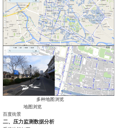
多种地图浏览
地图浏览
百度街景
二、压力监测数据分析